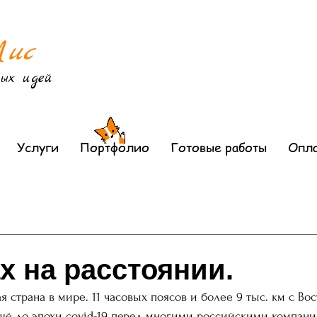
Лис
ых идей
Услуги
Портфолио
Готовые работы
Опла
х на расстоянии.
я страна в мире. 11 часовых поясов и более 9 тыс. км с Вос
щё до эпохи covid-19 перед многими российскими компани