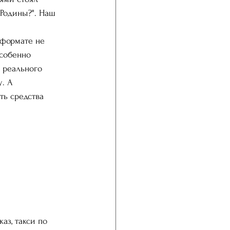
Родины?". Наш 
 формате не 
собенно 
 реального 
. А 
ть средства 
аз, такси по 